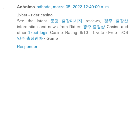
Anónimo
sábado, marzo 05, 2022 12:40:00 a. m.
1xbet - rider casino
See the latest
문경 출장마사지
reviews,
경주 출장샵
information and news from Riders
광주 출장샵
Casino and
other
1xbet login
Casino. Rating: 8/10 · ‎1 vote · ‎Free · ‎iOS
양주 출장안마
· ‎Game
Responder