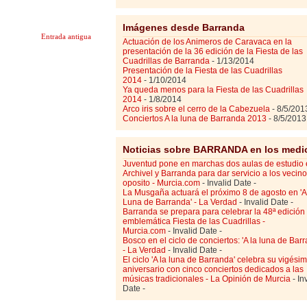
Imágenes desde Barranda
Entrada antigua
Actuación de los Animeros de Caravaca en la
presentación de la 36 edición de la Fiesta de las
Cuadrillas de Barranda
- 1/13/2014
Presentación de la Fiesta de las Cuadrillas
2014
- 1/10/2014
Ya queda menos para la Fiesta de las Cuadrillas
2014
- 1/8/2014
Arco iris sobre el cerro de la Cabezuela
- 8/5/201
Conciertos A la luna de Barranda 2013
- 8/5/2013
Noticias sobre BARRANDA en los medi
Juventud pone en marchas dos aulas de estudio
Archivel y Barranda para dar servicio a los vecino
oposito - Murcia.com
- Invalid Date
-
La Musgaña actuará el próximo 8 de agosto en 'A
Luna de Barranda' - La Verdad
- Invalid Date
-
Barranda se prepara para celebrar la 48ª edición
emblemática Fiesta de las Cuadrillas -
Murcia.com
- Invalid Date
-
Bosco en el ciclo de conciertos: 'A la luna de Bar
- La Verdad
- Invalid Date
-
El ciclo 'A la luna de Barranda' celebra su vigési
aniversario con cinco conciertos dedicados a las
músicas tradicionales - La Opinión de Murcia
- In
Date
-