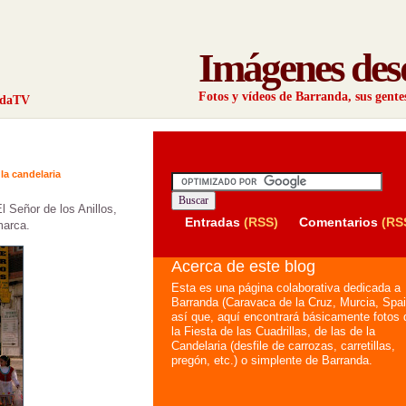
Imágenes des
Fotos y vídeos de Barranda, sus gentes 
ndaTV
 la candelaria
l Señor de los Anillos,
Entradas
(RSS)
Comentarios
(RS
marca.
Acerca de este blog
Esta es una página colaborativa dedicada a
Barranda (Caravaca de la Cruz, Murcia, Spai
así que, aquí encontrará básicamente fotos 
la Fiesta de las Cuadrillas, de las de la
Candelaria (desfile de carrozas, carretillas,
pregón, etc.) o simplente de Barranda.