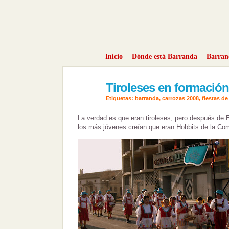
Inicio
Dónde está Barranda
Barra
Tiroleses en formación
viernes,
1
Etiquetas:
barranda
,
carrozas 2008
,
fiestas de
de
La verdad es que eran tiroleses, pero después de E
los más jóvenes creían que eran Hobbits de la Co