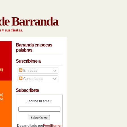
de Barranda
y sus fiestas.
Barranda en pocas
palabras
Suscribirse a
S)
Entradas
Comentarios
Subscríbete
n)
de
Escribe tu email:
Desarrollado por
FeedBurner